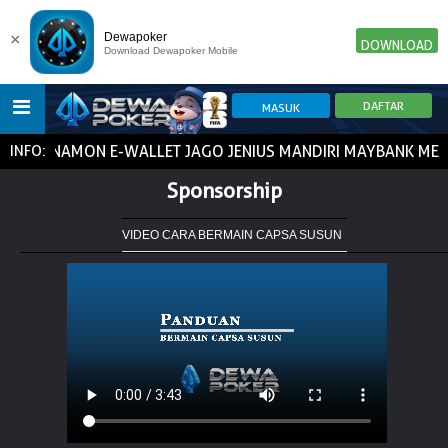
×
Dewapoker
DOWNLOAD
Download Dewapoker Mobile
I CIMB DANAMON E-WALLET JAGO JENIUS MANDIRI MAYBANK MEG
INFO:
HOME
Sponsorship
POKER
SLOT GAME
IDN E-LOTTERY
VIDEO CARA BERMAIN CAPSA SUSUN
NEW
NEW
SPORTBOOK
LIVE CASINO
IDNLIVE
NEW
TOGEL
ESPORTS
ARCADE
NEW
NEW
NEW
TEMBAK IKAN
IDNRAFFLE
IDNTRADE