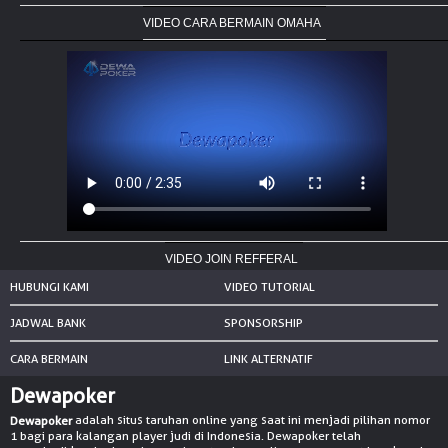
VIDEO CARA BERMAIN OMAHA
NEW
TANGKAS
RTP
DEPOSIT
WITHDRAW
PROMOSI
DOWNLOAD APLIKASI
VIDEO JOIN REFFERAL
HUBUNGI KAMI
VIDEO TUTORIAL
REFERRAL
JADWAL BANK
SPONSORSHIP
JACKPOT
CARA BERMAIN
LINK ALTERNATIF
VIP MEMBER
Dewapoker
adalah situs taruhan online yang saat ini menjadi pilihan nomor
Dewapoker
HUBUNGI KAMI
1 bagi para kalangan player judi di Indonesia. Dewapoker telah