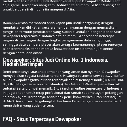
melakukan login melalui link Dewapoker ataupun Dewapoker Mobile. Tentu
© Copyright 2026 dewapokerpro.net - All right reserved | 18+
saja game Dewapoker yang kami sediakan telah memiliki lisensi yang sah
untuk beroperasi di Indonesia maupun di Asia.
siap membantu anda kapan pun untuk bergabung dengan
Dewapoker
mendaftarkan diri kalian secara aman dan nyaman dengan memastikan
pengisian formulir pendaftaran yang sudah disediakan dengan benar. Situs
dewapoker terpercaya di Indonesia telah memiliki server dari beberapa
negara di luar negeri dengan tingkat pengamanan data yang tinggi,
sehingga data dari para player akan terjaga keamanannya, player tentunya
akan bertransaksi tanpa merasa khawatir dan bisa bermain judi online
dengan santai dan aman.
Dewapoker : Situs Judi Online No. 1 Indonesia,
Hadiah Berlimpah
Demi terciptanya suasana permainan yang aman dan nyaman, Dewapoker
menyediakan segala fasilitas terbaik. Misalnya customer service 24/7, daftar
akun Dewapoker gratis, pilihan terbanyak ada di berbagai bank (BCA, BNI, BRI,
BII, CIMB Niaga, Danamon dan Mandiri) dan setoran E-Wallet, penarikan tak
terbatas serta promosi menarik. Situs taruhan online terpercaya di Indonesia
ini juga dilatih untuk tetap profesional dan ramah saat melayani pelanggan
selama 24 jam. Karenanya, Anda tidak perlu khawatir kesulitan saat berjudi
di situs Dewapoker. Bergabunglah bersama kami dengan cara mendaftar di
menu daftar yang sudah tertera.
FAQ - Situs Terpercaya Dewapoker