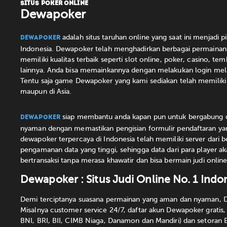
SITUS POKER ONLINE
Dewapoker
adalah situs taruhan online yang saat ini menjadi p
Dewapoker
Indonesia. Dewapoker telah menghadirkan berbagai permainan 
memiliki kualitas terbaik seperti slot online, poker, casino, t
lainnya. Anda bisa memainkannya dengan melakukan login mel
Tentu saja game Dewapoker yang kami sediakan telah memiliki l
maupun di Asia.
siap membantu anda kapan pun untuk bergabung de
Dewapoker
nyaman dengan memastikan pengisian formulir pendaftaran yan
dewapoker terpercaya di Indonesia telah memiliki server dari b
pengamanan data yang tinggi, sehingga data dari para player a
bertransaksi tanpa merasa khawatir dan bisa bermain judi onlin
Dewapoker : Situs Judi Online No. 1 Indo
Demi terciptanya suasana permainan yang aman dan nyaman, De
Misalnya customer service 24/7, daftar akun Dewapoker gratis, 
BNI, BRI, BII, CIMB Niaga, Danamon dan Mandiri) dan setoran E